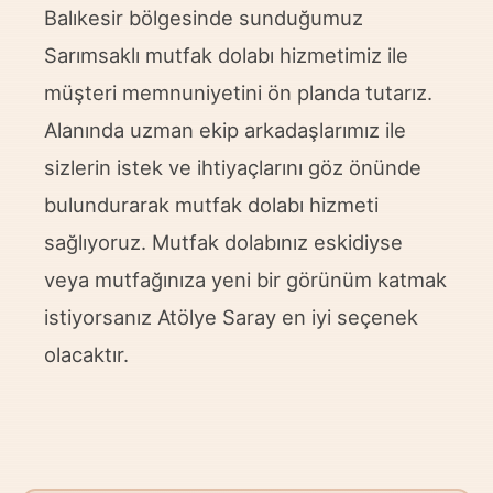
Balıkesir bölgesinde sunduğumuz
katabilirsiniz. Çeşitli renk ve malzeme
mutfağınızı inceliyor ve sorunlu olan
Sarımsaklı mutfak dolabı hizmetimiz ile
seçeneklerimiz sayesinde mutfağınıza
alanların yenilenmesini
müşteri memnuniyetini ön planda tutarız.
uygun dolapları yaptırabilirsiniz.
gerçekleştiriyoruz. Bu sayede hem
Alanında uzman ekip arkadaşlarımız ile
Dayanıklılık: Uzun yıllar boyunca gönül
mutfağınız daha güzel bir görünüme
sizlerin istek ve ihtiyaçlarını göz önünde
rahatlığıyla kullanabileceğiniz mutfak
kavuşur hem de daha kullanışlı bir hale
bulundurarak mutfak dolabı hizmeti
dolapları sunuyoruz. Kullandığımız
gelir. Sarımsaklı mutfak tadilatı
sağlıyoruz. Mutfak dolabınız eskidiyse
yüksek kaliteli ve dayanıklı malzemeler
hizmetimiz alanında uzman olan ekip
veya mutfağınıza yeni bir görünüm katmak
sayesinde yaptırmış olduğunuz mutfak
istiyorsanız Atölye Saray en iyi seçenek
arkadaşlarımız sayesinde kısa süreler
dolaplarını yıllar boyunca herhangi bir
olacaktır.
içerisinde tamamlanıyor. Mobilyada
sorun yaşamadan kullanabilirsiniz.
akrilik ise; mdf, sunta veya buna
Özel Tasarım: Mutfaklarınızı yerinde
benzer malzemelere uygulanan plastik
inceleyerek ihtiyaçlarını saptıyoruz ve
bir kaplama anlamını taşıyor. Mobilyayı