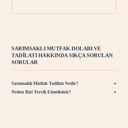
SARIMSAKLI MUTFAK DOLABI VE
TADILATI HAKKINDA SIKÇA SORULAN
SORULAR
+
Sarımsaklı Mutfak Tadilatı Nedir?
Sarımsaklı mutfak tadilatı hizmetimizle
+
Neden Bizi Tercih Etmelisiniz?
Şık ve Estetik Tasarımlar: Sarımsaklı
en sorunsuz tadilat sürecini size
mutfak dolabı hizmeti ile modern ve
sunuyoruz. Yüzeysel yeniliklerin yanı
zarif tasarımlarla evinize şıklık
sıra isteğiniz doğrultusunda